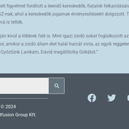
 figyelmet fordított a leendő kereskedők, fiatalok felkarolásár
OSZ-nak, ahol a kereskedők jogainak érvényesítéséért dolgozott.
á is tették.
n kívül a többiek felé is. Mint igazi zsidó sokat foglalkozott az 
or, amikor a zsidó állam élet halál harcát vívta, az egyik reggel
Győztünk Lacikám, Dávid megállította Góliátot.”
 © 2024
fusion Group Kft.