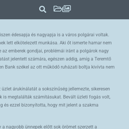
iszen édesapja és nagyapja is a város polgárai voltak.
k lett elkötelezett munkása. Aki őt ismerte hamar nem
e az emberek gondjai, problémái iránt a polgárok nagy
ivatást jelentett számára, egészen addig, amíg a Teremtő
en Bank székel az ott működő ruházati boltja kivívta nem
 üzlet árukínálatát a sokszínűség jellemezte, sikeresen
is megtalálták számításukat. Bevált üzleti fogás volt,
 és ezzel bizonyította, hogy mit jelent a szakma
ly a nagyobb ünnepek előtt sok örömet szerzett a