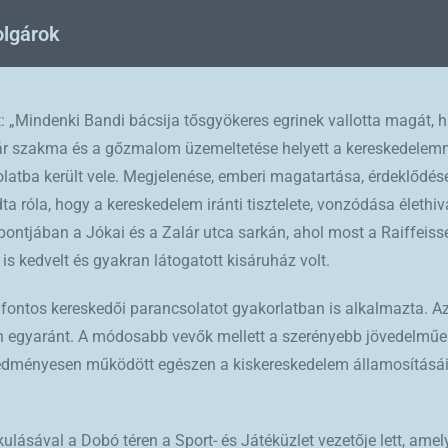
olgárok
t: „Mindenki Bandi bácsija tősgyökeres egrinek vallotta magát, h
ár szakma és a gőzmalom üzemeltetése helyett a kereskedelemne
olatba került vele. Megjelenése, emberi magatartása, érdeklődés
dta róla, hogy a kereskedelem iránti tisztelete, vonzódása életh
pontjában a Jókai és a Zalár utca sarkán, ahol most a Raiffeiss
s kedvelt és gyakran látogatott kisáruház volt.
 fontos kereskedői parancsolatot gyakorlatban is alkalmazta. Az
n egyaránt. A módosabb vevők mellett a szerényebb jövedelműek 
Eredményesen működött egészen a kiskereskedelem államosításáig
lásával a Dobó téren a Sport- és Játéküzlet vezetője lett, ame