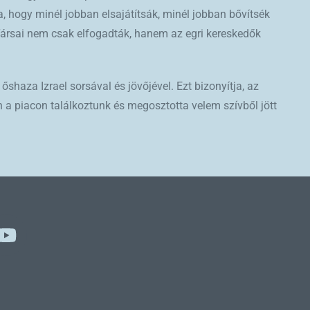
a, hogy minél jobban elsajátítsák, minél jobban bővítsék
 Társai nem csak elfogadták, hanem az egri kereskedők
őshaza Izrael sorsával és jövőjével. Ezt bizonyítja, az
en a piacon találkoztunk és megosztotta velem szívből jött