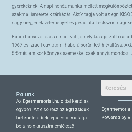
gyerekeknek. A napi nehéz munka mellett megkülönböztetett
szakmai ismereteik tárházát. Aktív tagja volt az egri KIS
nagy öregjének véleményét és javaslatait sokszor magukév
Bandi bácsi vallásos ember volt, amely kisugárzott családjá
1967-es izraeli-egyiptomi háború során tett hitvallása. Akk
örömét, amikor könnyes szemekkel csak annyit mondott: „
Rólunk
Az
Egermemorial.hu
oldal kettő az
Egermemorial
egyben. Az első rész az
Egri zsidók
Powered by Bit
története
a betelepüléstől mutatja
be a holokausztra emlékező