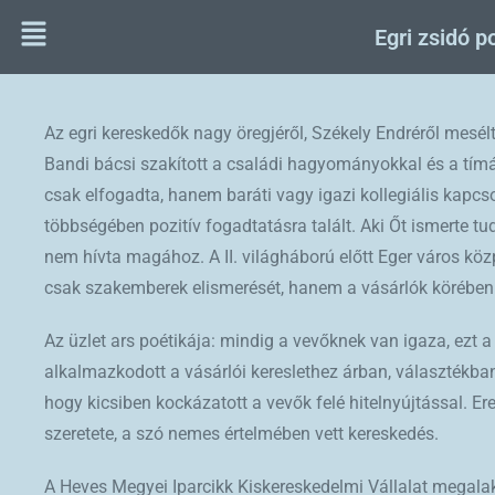
Egri zsidó p
Az egri kereskedők nagy öregjéről, Székely Endréről mesél
Bandi bácsi szakított a családi hagyományokkal és a tím
csak elfogadta, hanem baráti vagy igazi kollegiális kapcs
többségében pozitív fogadtatásra talált. Aki Őt ismerte tu
nem hívta magához. A II. világháború előtt Eger város köz
csak szakemberek elismerését, hanem a vásárlók körében i
Az üzlet ars poétikája: mindig a vevőknek van igaza, ezt a
alkalmazkodott a vásárlói kereslethez árban, választékba
hogy kicsiben kockázatott a vevők felé hitelnyújtással. 
szeretete, a szó nemes értelmében vett kereskedés.
A Heves Megyei Iparcikk Kiskereskedelmi Vállalat megalaku