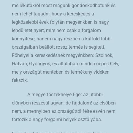
mellékutakról most magunk gondoskodhatunk és
nem lehet tagadni, hogy a kereskedés a
legközelebbi évek folytán megyénkben is nagy
lendületet nyert, mire nem csak a forgalom
könnyítése, hanem nagy részben a külföld több
országaiban beállott rossz termés is segített.
Főhelyei a kereskedésnek megyénkben: Szolnok,
Hatvan, Gyöngyös, és általában minden népes hely,
mely országút mentében és termékeny vidéken
fekszik.
A megye főszékhelye Eger az utóbbi
előnyben részesül ugyan, de fájdalom! az elsőben
nem, a mennyiben az országúttól félre esvén nem
tartozik a nagy forgalmi helyek osztályába.