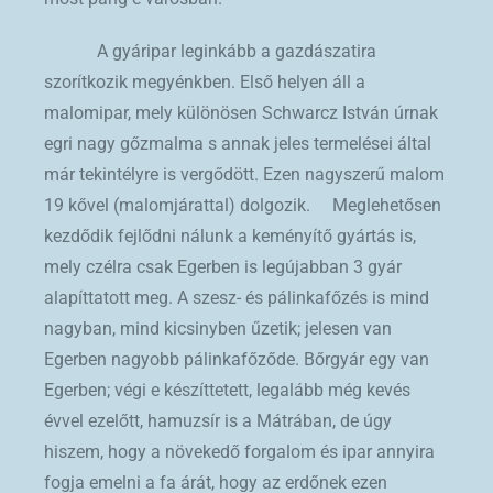
A gyáripar leginkább a gazdászatira
szorítkozik megyénkben. Első helyen áll a
malomipar, mely különösen Schwarcz István úrnak
egri nagy gőzmalma s annak jeles termelései által
már tekintélyre is vergődött. Ezen nagyszerű malom
19 kővel (malomjárattal) dolgozik. Meglehetősen
kezdődik fejlődni nálunk a keményítő gyártás is,
mely czélra csak Egerben is legújabban 3 gyár
alapíttatott meg. A szesz- és pálinkafőzés is mind
nagyban, mind kicsinyben űzetik; jelesen van
Egerben nagyobb pálinkafőződe. Bőrgyár egy van
Egerben; végi e készíttetett, legalább még kevés
évvel ezelőtt, hamuzsír is a Mátrában, de úgy
hiszem, hogy a növekedő forgalom és ipar annyira
fogja emelni a fa árát, hogy az erdőnek ezen