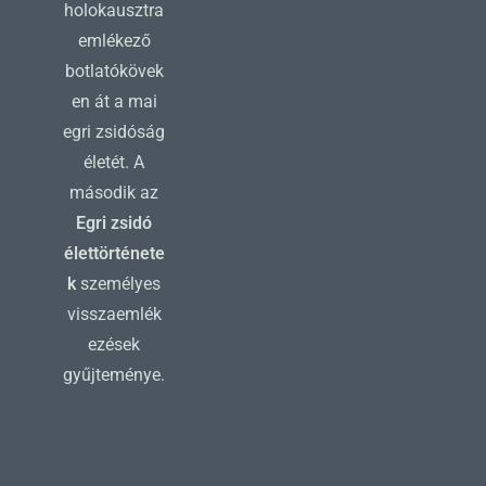
holokausztra
emlékező
botlatókövek
en át a mai
egri zsidóság
életét. A
második az
Egri zsidó
élettörténete
k
személyes
visszaemlék
ezések
gyűjteménye.