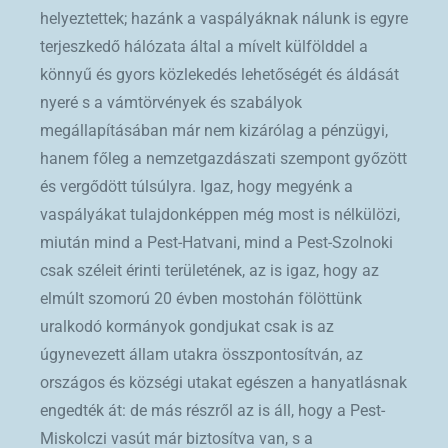
helyeztettek; hazánk a vaspályáknak nálunk is egyre
terjeszkedő hálózata által a mívelt külfölddel a
könnyű és gyors közlekedés lehetőségét és áldását
nyeré s a vámtörvények és szabályok
megállapításában már nem kizárólag a pénzügyi,
hanem főleg a nemzetgazdászati szempont győzött
és vergődött túlsúlyra. Igaz, hogy megyénk a
vaspályákat tulajdonképpen még most is nélkülözi,
miután mind a Pest-Hatvani, mind a Pest-Szolnoki
csak széleit érinti területének, az is igaz, hogy az
elmúlt szomorú 20 évben mostohán fölöttünk
uralkodó kormányok gondjukat csak is az
úgynevezett állam utakra összpontosítván, az
országos és községi utakat egészen a hanyatlásnak
engedték át: de más részről az is áll, hogy a Pest-
Miskolczi vasút már biztosítva van, s a