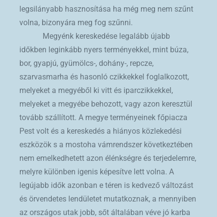
legsilányabb hasznosítása ha még meg nem szűnt
volna, bizonyára meg fog szűnni.
Megyénk kereskedése legalább újabb
időkben leginkább nyers terményekkel, mint búza,
bor, gyapjú, gyümölcs-, dohány-, repcze,
szarvasmarha és hasonló czikkekkel foglalkozott,
melyeket a megyéből ki vitt és iparczikkekkel,
melyeket a megyébe behozott, vagy azon keresztül
tovább szállított. A megye terményeinek főpiacza
Pest volt és a kereskedés a hiányos közlekedési
eszközök s a mostoha vámrendszer következtében
nem emelkedhetett azon élénkségre és terjedelemre,
melyre különben igenis képesítve lett volna. A
legújabb idők azonban e téren is kedvező változást
és örvendetes lendületet mutatkoznak, a mennyiben
az országos utak jobb, sőt általában véve jó karba