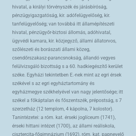
hivatal, a királyi törvényszék és járásbíróság,
pénzügyigazgatóság, kir. adófelügyelőség, kir.
tanfelügyelőség; van továbbá itt államépítészeti
hivatal, pénzügyőr-biztosi állomás, adóhivatal,
ügyvédi kamara, kir. közjegyző, állami állatorvos,
szőlészeti és borászati állami közeg,
csendőrszakasz-parancsnokság, állandó vegyes
felülvizsgáló bizottság s a 60. hadkiegészítő kerület
széke. Egyházi tekintetben E.-nek mint az egri érsek
székével s az egri egyháztartomány és
egyházmegye székhelyével van nagy jelentősége; itt
székel a főkáptalan és főszentszék, prépostság, s 7
szerzetház (12 templom, 4 kápolna, 7 kolostor).
Tanintézetei: a róm. kat. érseki joglíceum (1741),
érseki hittani intézet (1700), az állami reáliskola,
cisztercita-főgimnázium (1692), róm. kat. papnevelő