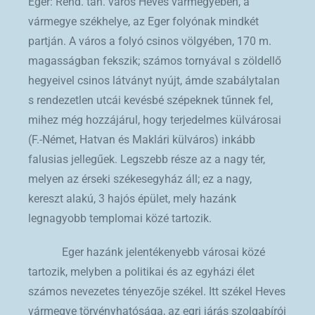
Eger: Rend. tan. város Heves vármegyében, a
vármegye székhelye, az Eger folyónak mindkét
partján. A város a folyó csinos völgyében, 170 m.
magasságban fekszik; számos tornyával s zöldellő
hegyeivel csinos látványt nyújt, ámde szabálytalan
s rendezetlen utcái kevésbé szépeknek tűnnek fel,
mihez még hozzájárul, hogy terjedelmes külvárosai
(F.-Német, Hatvan és Maklári külváros) inkább
falusias jellegűek. Legszebb része az a nagy tér,
melyen az érseki székesegyház áll; ez a nagy,
kereszt alakú, 3 hajós épület, mely hazánk
legnagyobb templomai közé tartozik.
Eger hazánk jelentékenyebb városai közé
tartozik, melyben a politikai és az egyházi élet
számos nevezetes tényezője székel. Itt székel Heves
vármegye törvényhatósága, az egri járás szolgabírói