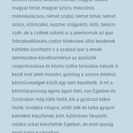
magyar tímár, magyar szűcs, mészáros,
mézeskalácsos, német szabó, német tímár, német
szűcs, szűrszabó, suszter, szíjgyártó, sütő, takács-
czéh, de a czéhek nálunk is a jelenkornak az ipar
felszabadítására czélzó törekvései által kezdenek
háttérbe szoríttatni s a szabad ipar s ennek
természetes következménye az iparűzők
csoportosulása és közös czélra társulása nálunk is
kezdi már jeleit mutatni; gyárilag a szoros értelmű
kézművességek közől egy sem kezeltetik. A mi a
kézműiparosság egyes ágait illeti, van Egerben és
Szolnokon még több festő, kik a gyolcsot kékre
festik, továbbá világos, sötét, kék és tarka gyapot
kelméket készítenek; bőrt, különösen fénybőrt,
valaha sokat készítettek Egerben, de ezen iparág
most pang e városban.