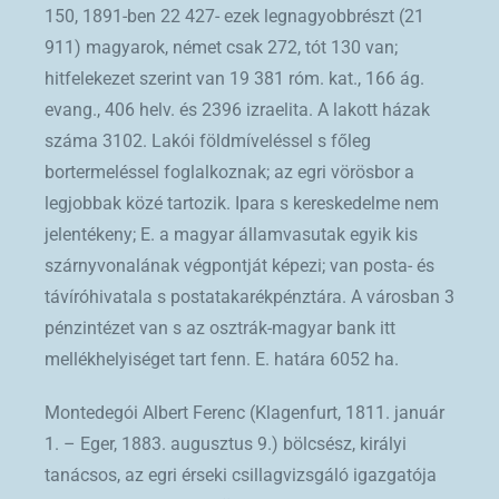
150, 1891-ben 22 427- ezek legnagyobbrészt (21
911) magyarok, német csak 272, tót 130 van;
hitfelekezet szerint van 19 381 róm. kat., 166 ág.
evang., 406 helv. és 2396 izraelita. A lakott házak
száma 3102. Lakói földmíveléssel s főleg
bortermeléssel foglalkoznak; az egri vörösbor a
legjobbak közé tartozik. Ipara s kereskedelme nem
jelentékeny; E. a magyar államvasutak egyik kis
szárnyvonalának végpontját képezi; van posta- és
távíróhivatala s postatakarékpénztára. A városban 3
pénzintézet van s az osztrák-magyar bank itt
mellékhelyiséget tart fenn. E. határa 6052 ha.
Montedegói Albert Ferenc (Klagenfurt, 1811. január
1. – Eger, 1883. augusztus 9.) bölcsész, királyi
tanácsos, az egri érseki csillagvizsgáló igazgatója