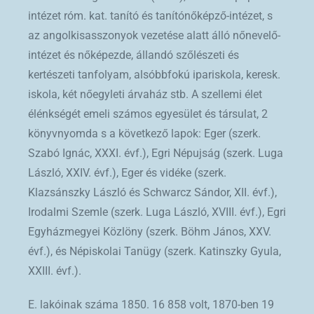
intézet róm. kat. tanító és tanítónőképző-intézet, s
az angolkisasszonyok vezetése alatt álló nőnevelő-
intézet és nőképezde, állandó szőlészeti és
kertészeti tanfolyam, alsóbbfokú ipariskola, keresk.
iskola, két nőegyleti árvaház stb. A szellemi élet
élénkségét emeli számos egyesület és társulat, 2
könyvnyomda s a következő lapok: Eger (szerk.
Szabó Ignác, XXXI. évf.), Egri Népujság (szerk. Luga
László, XXIV. évf.), Eger és vidéke (szerk.
Klazsánszky László és Schwarcz Sándor, XII. évf.),
Irodalmi Szemle (szerk. Luga László, XVIII. évf.), Egri
Egyházmegyei Közlöny (szerk. Böhm János, XXV.
évf.), és Népiskolai Tanügy (szerk. Katinszky Gyula,
XXIII. évf.).
E. lakóinak száma 1850. 16 858 volt, 1870-ben 19