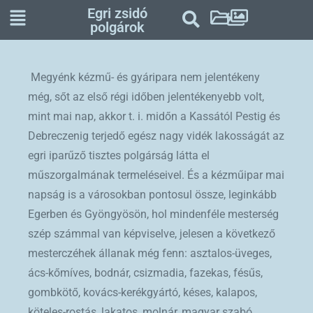
Egri zsidó
polgárok
Megyénk kézmű- és gyáripara nem jelentékeny
még, sőt az első régi időben jelentékenyebb volt,
mint mai nap, akkor t. i. midőn a Kassától Pestig és
Debreczenig terjedő egész nagy vidék lakosságát az
egri iparűző tisztes polgárság látta el
műszorgalmának termeléseivel. És a kézműipar mai
napság is a városokban pontosul össze, leginkább
Egerben és Gyöngyösön, hol mindenféle mesterség
szép számmal van képviselve, jelesen a következő
mesterczéhek állanak még fenn: asztalos-üveges,
ács-kőmíves, bodnár, csizmadia, fazekas, fésűs,
gombkötő, kovács-kerékgyártó, késes, kalapos,
köteles-rostás, lakatos, molnár, magyar szabó,