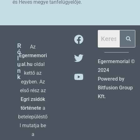
és Heves megye tanfelügyelője.
R
Az
ó
Egermemori
l
Egermemorial ©
u
al.hu
oldal
n
2024
kettő az
k
Powered by
egyben. Az
Bitfusion Group
első rész az
Kft.
Egri zsidók
története
a
betelepüléstő
l mutatja be
a