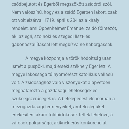
csődbejutott és Egerből megszökött zsidóról szól.
Nem valószínű, hogy ez a zsidó Egerben lakott, csak
ott volt elzárva. 1719. április 20-i az a királyi
rendelet, ami Oppenheimer Emánuel zsidó főintézőt,
aki az egri, szolnoki és szegedi liszt- és
gabonaszállítással lett megbízva ne háborgassák.
A megye központja a török hódoltság után
ismét a püspöki, majd érseki székhely Eger lett. A
megye lakossága túlnyomórészt katolikus vallású
volt. A zsidósághoz való viszonyukat alapvetően
meghatározta a gazdasági lehetőségek és
szükségszerűségek is. A betelepedést elsősorban a
mezőgazdasági terményeiket, árufeleslegüket
értékesíteni akaró földbirtokosok tették lehetővé, a
városok polgársága, akiknek erős konkurenciát