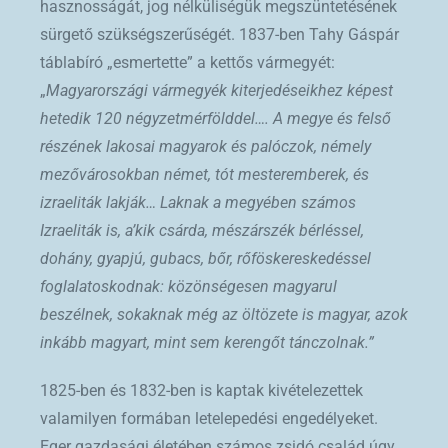
hasznosságát, jog nélküliségük megszüntetésének
sürgető szükségszerűségét. 1837-ben Tahy Gáspár
táblabíró „esmertette” a kettős vármegyét:
„
Magyarországi vármegyék kiterjedéseikhez képest
hetedik 120 négyzetmérfölddel…. A megye és felső
részének lakosai magyarok és palóczok, némely
mezővárosokban német, tót mesteremberek, és
izraeliták lakják… Laknak a megyében számos
Izraeliták is, a’kik csárda, mészárszék bérléssel,
dohány, gyapjú, gubacs, bőr, rőföskereskedéssel
foglalatoskodnak: közönségesen magyarul
beszélnek, sokaknak még az öltözete is magyar, azok
inkább magyart, mint sem kerengőt tánczolnak.”
1825-ben és 1832-ben is kaptak kivételezettek
valamilyen formában letelepedési engedélyeket.
Eger gazdasági életében számos zsidó család úgy