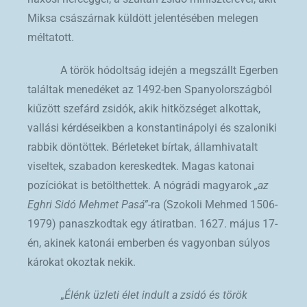
Miksa császárnak küldött jelentésében melegen
méltatott.
A török hódoltság idején a megszállt Egerben
találtak menedéket az 1492-ben Spanyolországból
kiűzött szefárd zsidók, akik hitközséget alkottak,
vallási kérdéseikben a konstantinápolyi és szaloniki
rabbik döntöttek. Bérleteket bírtak, államhivatalt
viseltek, szabadon kereskedtek. Magas katonai
pozíciókat is betölthettek. A nógrádi magyarok
„az
Eghri Sidó Mehmet Pasá”
-ra (Szokoli Mehmed 1506-
1979) panaszkodtak egy átiratban. 1627. május 17-
én, akinek katonái emberben és vagyonban súlyos
károkat okoztak nekik.
„
Élénk üzleti élet indult a zsidó és török