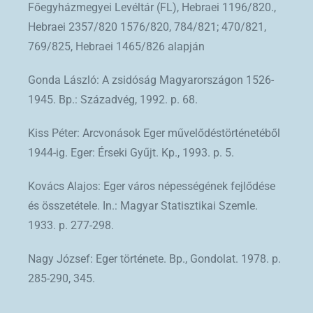
Főegyházmegyei Levéltár (FL), Hebraei 1196/820.,
Hebraei 2357/820 1576/820, 784/821; 470/821,
769/825, Hebraei 1465/826 alapján
Gonda László: A zsidóság Magyarországon 1526-
1945. Bp.: Századvég, 1992. p. 68.
Kiss Péter: Arcvonások Eger művelődéstörténetéből
1944-ig. Eger: Érseki Gyűjt. Kp., 1993. p. 5.
Kovács Alajos: Eger város népességének fejlődése
és összetétele. In.: Magyar Statisztikai Szemle.
1933. p. 277-298.
Nagy József: Eger története. Bp., Gondolat. 1978. p.
285-290, 345.
.