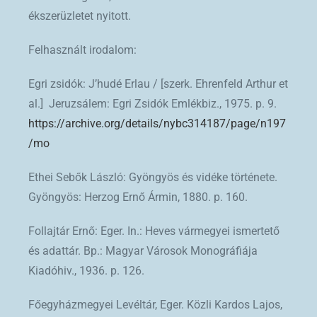
ékszerüzletet nyitott.
Felhasznált irodalom:
Egri zsidók: J’hudé Erlau / [szerk. Ehrenfeld Arthur et
al.] Jeruzsálem: Egri Zsidók Emlékbiz., 1975. p. 9.
https://archive.org/details/nybc314187/page/n197
/mo
Ethei Sebők László: Gyöngyös és vidéke története.
Gyöngyös: Herzog Ernő Ármin, 1880. p. 160.
Follajtár Ernő: Eger. In.: Heves vármegyei ismertető
és adattár. Bp.: Magyar Városok Monográfiája
Kiadóhiv., 1936. p. 126.
Főegyházmegyei Levéltár, Eger. Közli Kardos Lajos,