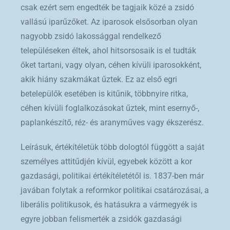
csak ezért sem engedték be tagjaik közé a zsidó
vallású iparűzőket. Az iparosok elsősorban olyan
nagyobb zsidó lakossággal rendelkező
településeken éltek, ahol hitsorsosaik is el tudták
őket tartani, vagy olyan, céhen kívüli iparosokként,
akik hiány szakmákat űztek. Ez az első egri
betelepülők esetében is kitűnik, többnyire ritka,
céhen kívüli foglalkozásokat űztek, mint esernyő-,
paplankészítő, réz- és aranyműves vagy ékszerész.
Leírásuk, értékítéletük több dologtól függött a saját
személyes attitűdjén kívül, egyebek között a kor
gazdasági, politikai értékítéletétől is. 1837-ben már
javában folytak a reformkor politikai csatározásai, a
liberális politikusok, és hatásukra a vármegyék is
egyre jobban felismerték a zsidók gazdasági