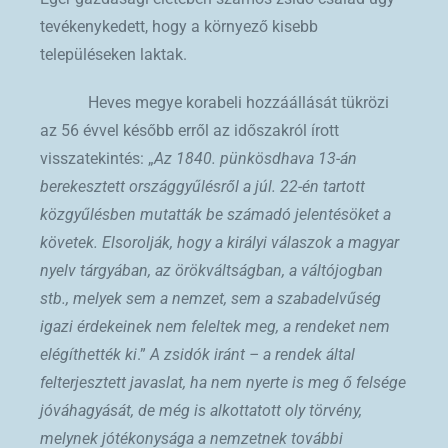
tevékenykedett, hogy a környező kisebb
településeken laktak.
Heves megye korabeli hozzáállását tükrözi
az 56 évvel később erről az időszakról írott
visszatekintés: „
Az 1840. pünkösdhava 13-án
berekesztett országgyűlésről a júl. 22-én tartott
közgyűlésben mutatták be számadó jelentésöket a
követek. Elsorolják, hogy a királyi válaszok a magyar
nyelv tárgyában, az örökváltságban, a váltójogban
stb., melyek sem a nemzet, sem a szabadelvűség
igazi érdekeinek nem feleltek meg, a rendeket nem
elégíthették ki
.”
A zsidók iránt – a rendek által
felterjesztett javaslat, ha nem nyerte is meg ő felsége
jóváhagyását, de még is alkottatott oly törvény,
melynek jótékonysága a nemzetnek további