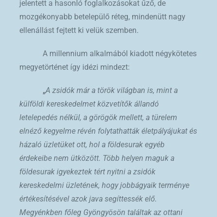
jelentett a hasonló foglalkozásokat űző, de
mozgékonyabb betelepülő réteg, mindenütt nagy
ellenállást fejtett ki velük szemben.
A millennium alkalmából kiadott négykötetes
megyetörténet így idézi mindezt:
„
A zsidók már a török világban is, mint a
külföldi kereskedelmet közvetítők állandó
letelepedés nélkül, a görögök mellett, a türelem
elnéző kegyelme révén folytathatták életpályájukat és
házaló üzletüket ott, hol a földesurak egyéb
érdekeibe nem ütközött. Több helyen maguk a
földesurak igyekeztek tért nyitni a zsidók
kereskedelmi üzletének, hogy jobbágyaik terménye
értékesítésével azok java segíttessék elő.
Megyénkben főleg Gyöngyösön találtak az ottani