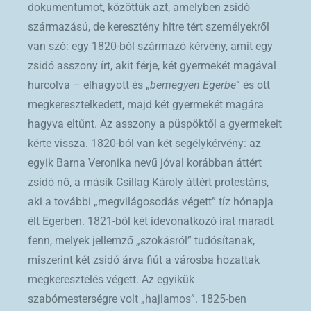
dokumentumot, közöttük azt, amelyben zsidó
származású, de keresztény hitre tért személyekről
van szó: egy 1820-ból származó kérvény, amit egy
zsidó asszony írt, akit férje, két gyermekét magával
hurcolva – elhagyott és „
bemegyen Egerbe
” és ott
megkeresztelkedett, majd két gyermekét magára
hagyva eltűnt. Az asszony a püspöktől a gyermekeit
kérte vissza. 1820-ból van két segélykérvény: az
egyik Barna Veronika nevű jóval korábban áttért
zsidó nő, a másik Csillag Károly áttért protestáns,
aki a további „megvilágosodás végett” tíz hónapja
élt Egerben. 1821-ből két idevonatkozó irat maradt
fenn, melyek jellemző „szokásról” tudósítanak,
miszerint két zsidó árva fiút a városba hozattak
megkeresztelés végett. Az egyikük
szabómesterségre volt „hajlamos”. 1825-ben