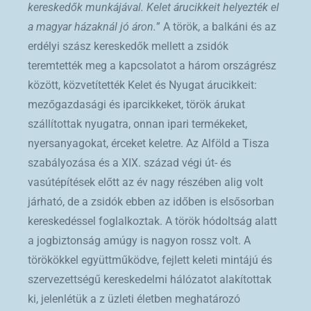
kereskedők munkájával. Kelet árucikkeit helyezték el
a magyar házaknál jó áron.
” A török, a balkáni és az
erdélyi szász kereskedők mellett a zsidók
teremtették meg a kapcsolatot a három országrész
között, közvetítették Kelet és Nyugat árucikkeit:
mezőgazdasági és iparcikkeket, török árukat
szállítottak nyugatra, onnan ipari termékeket,
nyersanyagokat, érceket keletre. Az Alföld a Tisza
szabályozása és a XIX. század végi út- és
vasútépítések előtt az év nagy részében alig volt
járható, de a zsidók ebben az időben is elsősorban
kereskedéssel foglalkoztak. A török hódoltság alatt
a jogbiztonság amúgy is nagyon rossz volt. A
törökökkel együttműködve, fejlett keleti mintájú és
szervezettségű kereskedelmi hálózatot alakítottak
ki, jelenlétük a z üzleti életben meghatározó