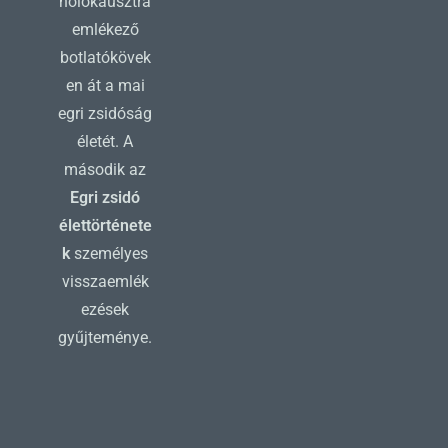
holokausztra
emlékező
botlatókövek
en át a mai
egri zsidóság
életét. A
második az
Egri zsidó
élettörténete
k
személyes
visszaemlék
ezések
gyűjteménye.