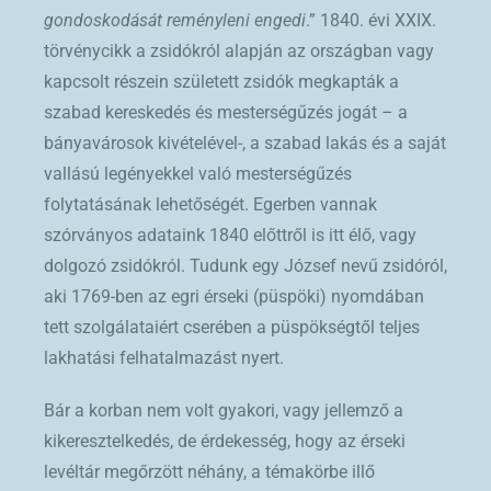
gondoskodását reményleni engedi
.” 1840. évi XXIX.
törvénycikk a zsidókról alapján az országban vagy
kapcsolt részein született zsidók megkapták a
szabad kereskedés és mesterségűzés jogát – a
bányavárosok kivételével-, a szabad lakás és a saját
vallású legényekkel való mesterségűzés
folytatásának lehetőségét. Egerben vannak
szórványos adataink 1840 előttről is itt élő, vagy
dolgozó zsidókról. Tudunk egy József nevű zsidóról,
aki 1769-ben az egri érseki (püspöki) nyomdában
tett szolgálataiért cserében a püspökségtől teljes
lakhatási felhatalmazást nyert.
Bár a korban nem volt gyakori, vagy jellemző a
kikeresztelkedés, de érdekesség, hogy az érseki
levéltár megőrzött néhány, a témakörbe illő