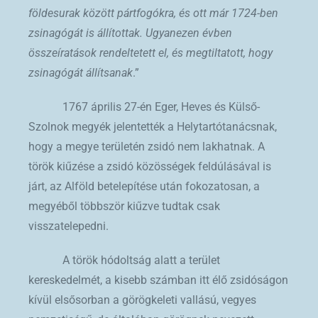
földesurak között pártfogókra, és ott már 1724-ben
zsinagógát is állítottak. Ugyanezen évben
összeíratások rendeltetett el, és megtiltatott, hogy
zsinagógát állítsanak
.”
1767 április 27-én Eger, Heves és Külső-
Szolnok megyék jelentették a Helytartótanácsnak,
hogy a megye területén zsidó nem lakhatnak. A
török kiűzése a zsidó közösségek feldúlásával is
járt, az Alföld betelepítése után fokozatosan, a
megyéből többször kiűzve tudtak csak
visszatelepedni.
A török hódoltság alatt a terület
kereskedelmét, a kisebb számban itt élő zsidóságon
kívül elsősorban a görögkeleti vallású, vegyes