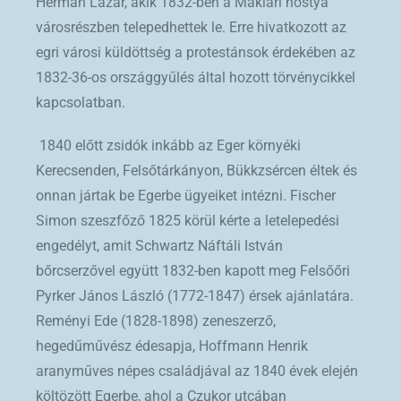
Herman Lázár, akik 1832-ben a Maklári hóstya
városrészben telepedhettek le. Erre hivatkozott az
egri városi küldöttség a protestánsok érdekében az
1832-36-os országgyűlés által hozott törvénycikkel
kapcsolatban.
1840 előtt zsidók inkább az Eger környéki
Kerecsenden, Felsőtárkányon, Bükkzsércen éltek és
onnan jártak be Egerbe ügyeiket intézni. Fischer
Simon szeszfőző 1825 körül kérte a letelepedési
engedélyt, amit Schwartz Náftáli István
bőrcserzővel együtt 1832-ben kapott meg Felsőőri
Pyrker János László (1772-1847) érsek ajánlatára.
Reményi Ede (1828-1898) zeneszerző,
hegedűművész édesapja, Hoffmann Henrik
aranyműves népes családjával az 1840 évek elején
költözött Egerbe, ahol a Czukor utcában