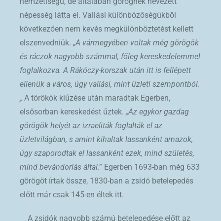
nemzetiségű, de általában görögnek nevezett
népesség látta el. Vallási különbözőségükből
következően nem kevés megkülönböztetést kellett
elszenvedniük.
„A vármegyében voltak még görögök
és ráczok nagyobb számmal, főleg kereskedelemmel
foglalkozva. A Rákóczy-korszak után itt is fellépett
ellenük a város, úgy vallási, mint üzleti szempontból
.
„
A törökök kiűzése után maradtak Egerben,
elsősorban kereskedést űztek.
„Az egykor gazdag
görögök helyét az izraeliták foglalták el az
üzletvilágban, s amint kihaltak lassanként amazok,
úgy szaporodtak el lassanként ezek, mind születés,
mind bevándorlás által
.” Egerben 1693-ban még 633
görögöt írtak össze, 1830-ban a zsidó betelepedés
előtt már csak 145-en éltek itt.
A zsidók nagyobb számú betelepedése előtt az