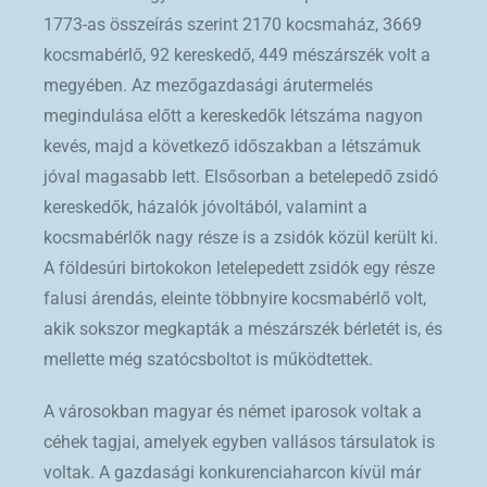
1773-as összeírás szerint 2170 kocsmaház, 3669
kocsmabérlő, 92 kereskedő, 449 mészárszék volt a
megyében. Az mezőgazdasági árutermelés
megindulása előtt a kereskedők létszáma nagyon
kevés, majd a következő időszakban a létszámuk
jóval magasabb lett. Elsősorban a betelepedő zsidó
kereskedők, házalók jóvoltából, valamint a
kocsmabérlők nagy része is a zsidók közül került ki.
A földesúri birtoko­kon letelepedett zsidók egy része
falusi árendás, eleinte többnyire kocsmabérlő volt,
akik sokszor megkapták a mészárszék bérletét is, és
mellette még szatócsboltot is működtettek.
A városokban magyar és német iparosok voltak a
céhek tagjai, amelyek egyben vallásos társulatok is
voltak. A gazdasági konkurenciaharcon kívül már