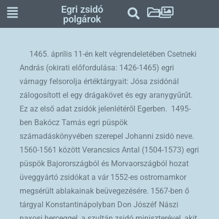
Egri zsidó
polgárok
1465. április 11-én kelt végrendeletében Csetneki
András (okirati előfordulása: 1426-1465) egri
várnagy felsorolja értéktárgyait: Jósa zsidónál
zálogosított el egy drágakövet és egy aranygyűrűt.
Ez az első adat zsidók jelenlétéről Egerben. 1495-
ben Bakócz Tamás egri püspök
számadáskönyvében szerepel Johanni zsidó neve.
1560-1561 között Verancsics Antal (1504-1573) egri
püspök Bajorországból és Morvaországból hozat
üveggyártó zsidókat a vár 1552-es ostromamkor
megsérült ablakainak beüvegezésére. 1567-ben ő
tárgyal Konstantinápolyban Don Jószéf Nászi
naxosi herceggel, a szultán zsidó miniszterével, akit