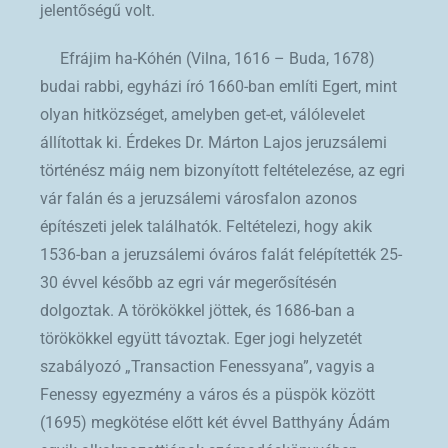
jelentőségű volt.
Efrájim ha-Kóhén (Vilna, 1616 – Buda, 1678)
budai rabbi, egyházi író 1660-ban említi Egert, mint
olyan hitközséget, amelyben get-et, válólevelet
állítottak ki. Érdekes Dr. Márton Lajos jeruzsálemi
történész máig nem bizonyított feltételezése, az egri
vár falán és a jeruzsálemi városfalon azonos
építészeti jelek találhatók. Feltételezi, hogy akik
1536-ban a jeruzsálemi óváros falát felépítették 25-
30 évvel később az egri vár megerősítésén
dolgoztak. A törökökkel jöttek, és 1686-ban a
törökökkel együtt távoztak. Eger jogi helyzetét
szabályozó „Transaction Fenessyana”, vagyis a
Fenessy egyezmény a város és a püspök között
(1695) megkötése előtt két évvel Batthyány Ádám