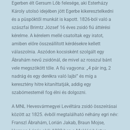
Egerben élt Gersum Lőb felesége, aki Esterházy
Károly utolsó idejében jött Egerbe kikeresztelkedni
és a püspöktől munkát is kapott. 1826-ból való a
szászfai Brimtz József 16 éves zsidó fiú áttérési
kérelme. A kérelem mellé csatoltak egy iratot,
amiben előre összeállított kérdésekre kellett
válaszolnia. Aszódon kocsisként szolgált egy
Ábrahám nevű zsidónál, de mivel az rosszul bánt
vele megszökött tőle. A fiú vagyona: „4 pár ing, 2
nadrág és egy derékra való lajbi” és míg a
keresztény hitre kitaníttatják, addig egy
szabómesternél fog élni és dolgozni.
A MNL Hevesvármegyei Levéltára zsidó összeírásai
között az 1825. évből megtalálható néhány egri név:
Franszl Ábrahám, Lorián Jakab, Braun Mojse,