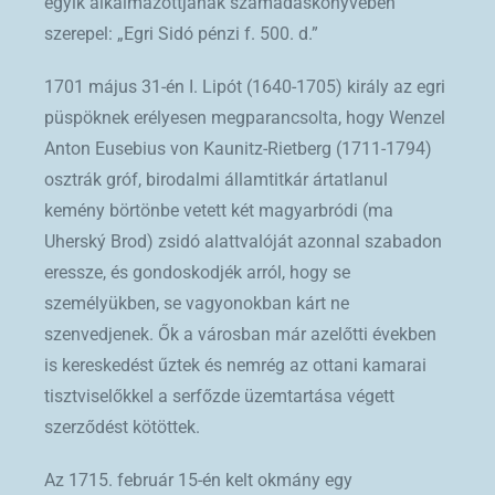
egyik alkalmazottjának számadáskönyvében
szerepel: „Egri Sidó pénzi f. 500. d.”
1701 május 31-én I. Lipót (1640-1705) király az egri
püspöknek erélyesen megparancsolta, hogy Wenzel
Anton Eusebius von Kaunitz-Rietberg (1711-1794)
osztrák gróf, birodalmi államtitkár ártatlanul
kemény börtönbe vetett két magyarbródi (ma
Uherský Brod) zsidó alattvalóját azonnal szabadon
eressze, és gondoskodjék arról, hogy se
személyükben, se vagyonokban kárt ne
szenvedjenek. Ők a városban már azelőtti években
is kereskedést űztek és nemrég az ottani kamarai
tisztviselőkkel a serfőzde üzemtartása végett
szerződést kötöttek.
Az 1715. február 15-én kelt okmány egy