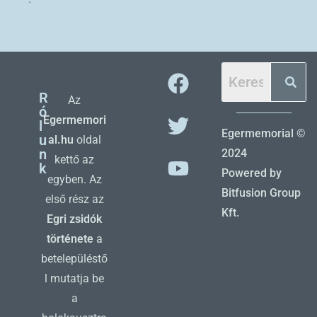
R
Az
ó
Egermemori
l
Egermemorial ©
u
al.hu
oldal
n
2024
kettő az
k
Powered by
egyben. Az
Bitfusion Group
első rész az
Kft.
Egri zsidók
története
a
betelepüléstő
l mutatja be
a