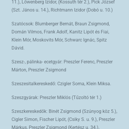
11.), Löwenberg Izidor, (Kossuth tér 2.), Pick József
(Szt. János u. 14.), Richtmann Izidor (Dobó u. 10.)
Szatócsok: Blumberger Bernát, Braun Zsigmond,
Domán Vilmos, Frank Adolf, Kanitz Lipót és Fiai,
Klein Mór, Moskovits Mór, Schwarc Ignác, Spitz
Dávid.
Szesz-, pálinka- ecetgyár: Preszler Ferenc, Preszler
Márton, Preszler Zsigmond
Szeszesitalkereskedő: Czigler Soma, Klein Miksa.
Szeszgyárak: Preszler Miklós (Tűzoltó tér 1.)
Szeszkereskedők: Binét Zsigmond (Szúnyog köz 5.),
Cigler Simon, Fischer Lipót, (Csiky S. u. 9.), Preszler
Márkus, Preszler Zsigmond (Kertész u. 34.),