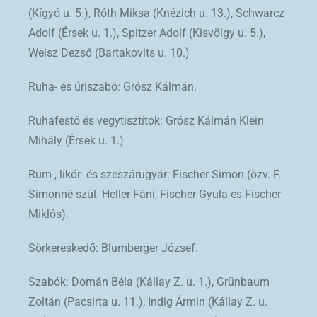
(Kígyó u. 5.), Róth Miksa (Knézich u. 13.), Schwarcz
Adolf (Érsek u. 1.), Spitzer Adolf (Kisvölgy u. 5.),
Weisz Dezső (Bartakovits u. 10.)
Ruha- és úriszabó: Grósz Kálmán.
Ruhafestő és vegytisztítok: Grósz Kálmán Klein
Mihály (Érsek u. 1.)
Rum-, likőr- és szeszárugyár: Fischer Simon (özv. F.
Simonné szül. Heller Fáni, Fischer Gyula és Fischer
Miklós).
Sörkereskedő: Blumberger József.
Szabók: Domán Béla (Kállay Z. u. 1.), Grünbaum
Zoltán (Pacsirta u. 11.), Indig Ármin (Kállay Z. u.