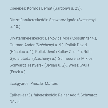
Cserepes: Kormos Bernát (Gárdonyi u. 23).
Diszműárukereskedők: Schwarcz Ignác (Széchenyi
u. 10.)
Divatárukereskedők: Berkovics Mór (Kossuth tér 4.),
Gutman Andor (Széchenyi u. 9.), Pollák Dávid
(Húspiac u. 1), Pollák Jenő (Kállav Z. u. 4.), Róth
Gyula utódai (Széchenyi u.), Schneeweisz Miklós,
Schwarcz Testvérek (Újvilág u. 2)., Weisz Gyula
(Érsek u.)
Ecetgyáros: Preszler Márton.
Épütet- és tűzifakereskedők: Reiner Adolf, Schwarcz
Dávid.