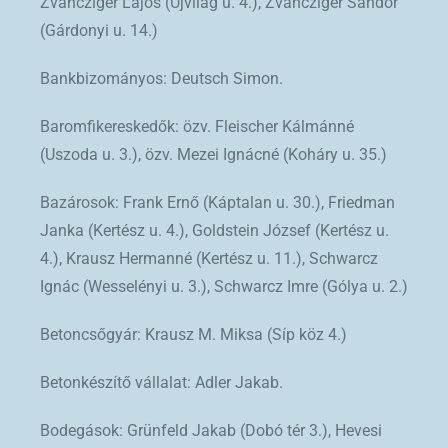
Zvancziger Lajos (Újvilág u. 4.), Zvancziger Sándor
(Gárdonyi u. 14.)
Bankbizományos: Deutsch Simon.
Baromfikereskedők: özv. Fleischer Kálmánné
(Uszoda u. 3.), özv. Mezei Ignácné (Koháry u. 35.)
Bazárosok: Frank Ernő (Káptalan u. 30.), Friedman
Janka (Kertész u. 4.), Goldstein József (Kertész u.
4.), Krausz Hermanné (Kertész u. 11.), Schwarcz
Ignác (Wesselényi u. 3.), Schwarcz Imre (Gólya u. 2.)
Betoncsőgyár: Krausz M. Miksa (Síp köz 4.)
Betonkészítő vállalat: Adler Jakab.
Bodegások: Grünfeld Jakab (Dobó tér 3.), Hevesi