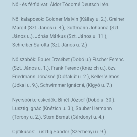
Női- és férfidivat: Áldor Tódorné Deutsch Irén.
Női kalaposok: Goldner Malvin (Kállay u. 2.), Greiner
Margit (Szt. János u. 8.), Guttmann Johanna (Szt.
János u.), Jónás Márkus (Szt. János u. 11.),
Schreiber Sarolta (Szt. János u. 2.)
Nőiszabók: Bauer Erzsébet (Dobó u.) Fischer Ferenc
(Szt. János u. 1.), Frank Ferenc (Knézich u.), özv.
Friedmann Jónásné (Diófakút u. 2.), Keller Vilmos
(Jókai u. 9.), Schwimmer Ignácné, (Kígyó u. 7.)
Nyersbőrkereskedők: Binét József (Dobó u. 30.),
Lusztig Ignác (Knézich u. 3.), Sauber Hermann
(Torony u. 2.), Stern Bernát (Gárdonyi u. 4.)
Optikusok: Lusztig Sándor (Széchenyi u. 9.)