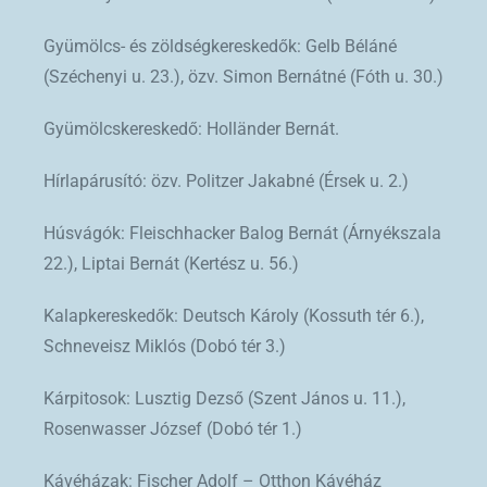
Gyümölcs- és zöldségkereskedők: Gelb Béláné
(Széchenyi u. 23.), özv. Simon Bernátné (Fóth u. 30.)
Gyümölcskereskedő: Holländer Bernát.
Hírlapárusító: özv. Politzer Jakabné (Érsek u. 2.)
Húsvágók: Fleischhacker Balog Bernát (Árnyékszala
22.), Liptai Bernát (Kertész u. 56.)
Kalapkereskedők: Deutsch Károly (Kossuth tér 6.),
Schneveisz Miklós (Dobó tér 3.)
Kárpitosok: Lusztig Dezső (Szent János u. 11.),
Rosenwasser József (Dobó tér 1.)
Kávéházak: Fischer Adolf – Otthon Kávéház