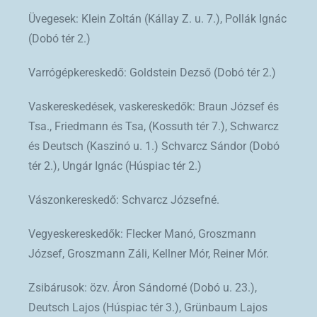
Üvegesek: Klein Zoltán (Kállay Z. u. 7.), Pollák Ignác
(Dobó tér 2.)
Varrógépkereskedő: Goldstein Dezső (Dobó tér 2.)
Vaskereskedések, vaskereskedők: Braun József és
Tsa., Friedmann és Tsa, (Kossuth tér 7.), Schwarcz
és Deutsch (Kaszinó u. 1.) Schvarcz Sándor (Dobó
tér 2.), Ungár Ignác (Húspiac tér 2.)
Vászonkereskedő: Schvarcz Józsefné.
Vegyeskereskedők: Flecker Manó, Groszmann
József, Groszmann Záli, Kellner Mór, Reiner Mór.
Zsibárusok: özv. Áron Sándorné (Dobó u. 23.),
Deutsch Lajos (Húspiac tér 3.), Grünbaum Lajos