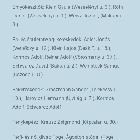
Ernyőkészitők: Klein Gyula (Wesselényi u. 3.), Róth
Dániel (Wesselényi u. 3.), Weisz József, (Maklári u.
3.)
Fa- és épületanyag- kereskedők: Adler Jónás
(Verbőczy u. 12.), Klein Lajos (Deák F. u. 18.),
Kormos Adolf, Reiner Adolf (Vörösmarty u. 37.),
Schwarcz Dávid (Baktai u. 2.), Weinstock Sámuel
(Uszoda u. 8.)
Fakereskedők: Groszmann Sándor (Telekessy u.
10.), Horovicz Hermann (Újvilág u. 7.), Kormos
Adolf, Schwarcz Adolf.
Fényképész: Krausz Zsigmond (Káptalan u. 30.)
Férfi- és női divat: Fógel Ágoston utódai (Fógel