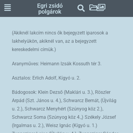
Egri zsidó
polgárok
(Akiknél lakcím nincs ők bejegyzett iparosok a
lakhelyükön, akiknél van, az a bejegyzett
kereskedelmi címük.)
Aranyműves: Heimann Izsák Kossuth tér 3.
Asztalos: Erlich Adolf, Kígyó u. 2.
Bádogosok: Klein Dezső (Maklári u. 3.), Röszler
Arpád (Szt. János u. 4.), Schwarcz Bernát, (Újvilág
u. 2.), Schwarcz Menyhért (Szúnyog köz 2.),
Schwarcz Soma (Szúnyog köz 4.,) Székely József
(Irgalmas u. 2.), Weisz Ignác (Kígyó u. 1.)