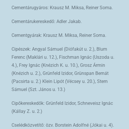
Cementárugyáros: Krausz M. Miksa, Reiner Soma.
Cementárukereskedő: Adler Jakab.
Cementgyárak: Krausz M. Miksa, Reiner Soma.
Cipészek: Angyal Sámuel (Diófakút u. 2.), Blum
Ferenc (Maklári u. 12.), Fischman Ignác (Uszoda u.
4.), Frey Ignác (Knézich K. u. 10.), Grosz Ármin
(Knézich u. 2.), Grünfeld Izidor, Grünspan Bernát
(Pacsirta u. 2.) Klein Lipót (Vécsey u. 20.), Stern
Sámuel (Szt. János u. 13.)
Cipőkereskedők: Grünfeld Izidor, Schneveisz Ignác
(Kállay Z. u. 2.)
Cselédközvetítő: özv. Borstein Adolfné (Jókai u. 4).