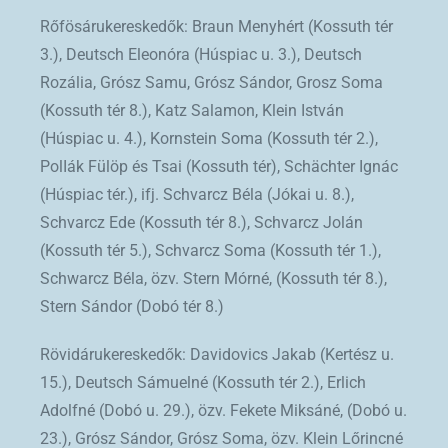
Rőfösárukereskedők: Braun Menyhért (Kossuth tér
3.), Deutsch Eleonóra (Húspiac u. 3.), Deutsch
Rozália, Grósz Samu, Grósz Sándor, Grosz Soma
(Kossuth tér 8.), Katz Salamon, Klein István
(Húspiac u. 4.), Kornstein Soma (Kossuth tér 2.),
PolIák Fülöp és Tsai (Kossuth tér), Schächter Ignác
(Húspiac tér.), ifj. Schvarcz Béla (Jókai u. 8.),
Schvarcz Ede (Kossuth tér 8.), Schvarcz Jolán
(Kossuth tér 5.), Schvarcz Soma (Kossuth tér 1.),
Schwarcz Béla, özv. Stern Mórné, (Kossuth tér 8.),
Stern Sándor (Dobó tér 8.)
Rövidárukereskedők: Davidovics Jakab (Kertész u.
15.), Deutsch Sámuelné (Kossuth tér 2.), Erlich
Adolfné (Dobó u. 29.), özv. Fekete Miksáné, (Dobó u.
23.), Grósz Sándor, Grósz Soma, özv. Klein Lőrincné