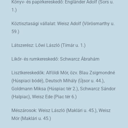
Könyv- és papírkereskedő: Engländer Adolf (Sors u.
1.)
Köztisztasági vállalat: Weisz Adolf (Vörösmarthy u.
59.)
Látszerész: Lőwi László (Tímár u. 1.)
Likőr- és rumkereskedő: Schwarcz Ábrahám
Lisztkereskedők: AlföIdi Mór, özv. Blau Zsigmondné
(Húspiaci bódé), Deutsch Mihály (Újsor u. 44.),
Goldmann Miksa (Húspiac tér 2.), Schwarcz Sándor
(Halpiac), Weisz Ede (Piac tér 6.)
Mészárosok: Weisz László (Maklári u. 45.), Weisz
Mór (Maklári u. 45.)