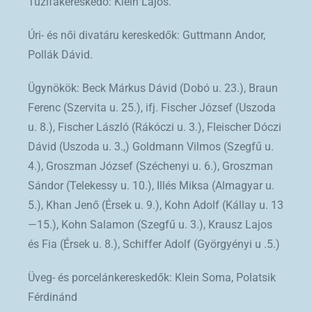
Tüzifakereskedő: Klein Lajos.
Úri- és női divatáru kereskedők: Guttmann Andor,
Pollák Dávid.
Ügynökök: Beck Márkus Dávid (Dobó u. 23.), Braun
Ferenc (Szervita u. 25.), ifj. Fischer József (Uszoda
u. 8.), Fischer László (Rákóczi u. 3.), Fleischer Dóczi
Dávid (Uszoda u. 3.,) Goldmann Vilmos (Szegfű u.
4.), Groszman József (Széchenyi u. 6.), Groszman
Sándor (Telekessy u. 10.), Illés Miksa (Almagyar u.
5.), Khan Jenő (Érsek u. 9.), Kohn Adolf (Kállay u. 13
—15.), Kohn Salamon (Szegfű u. 3.), Krausz Lajos
és Fia (Érsek u. 8.), Schiffer Adolf (Györgyényi u .5.)
Üveg- és porcelánkereskedők: Klein Soma, Polatsik
Férdinánd