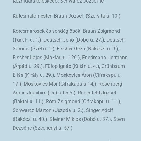
Kézműárukereskedő: Schwarcz Józsefné
Kútcsinálómester: Braun József, (Szervita u. 13.)
Korcsmárosok és vendéglősök: Braun Zsigmond
(Türk F. u. 1.), Deutsch Jenő (Dobó u. 27.), Deutsch
Sámuel (Szél u. 1.), Fischer Géza (Rákóczi u. 3.),
Fischer Lajos (Maklári u. 120.), Friedmann Hermann
(Árpád u. 29.), Fülöp Ignác (Kilián u. 4.), Grünbaum
Éliás (Király u. 29.), Moskovics Áron (Cifrakapu u.
17.), Moskovics Mór (Cifrakapu u 14.), Rosenberg
Ármin Joachim (Dobó tér 5.), Rosenfeld József
(Baktai u. 11.), Róth Zsigmond (Cifrakapu u. 11.),
Schwarcz Márton (Uszoda u. 2.), Singer Adolf
(Rákóczi u. 40.), Steiner Miklós (Dobó u. 37.), Stern
Dezsőné (Széchenyi u. 57.)