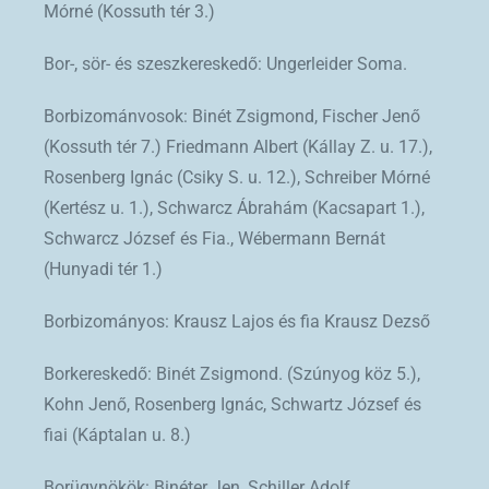
Mórné (Kossuth tér 3.)
Bor-, sör- és szeszkereskedő: Ungerleider Soma.
Borbizománvosok: Binét Zsigmond, Fischer Jenő
(Kossuth tér 7.) Friedmann Albert (Kállay Z. u. 17.),
Rosenberg Ignác (Csiky S. u. 12.), Schreiber Mórné
(Kertész u. 1.), Schwarcz Ábrahám (Kacsapart 1.),
Schwarcz József és Fia., Wébermann Bernát
(Hunyadi tér 1.)
Borbizományos: Krausz Lajos és fia Krausz Dezső
Borkereskedő: Binét Zsigmond. (Szúnyog köz 5.),
Kohn Jenő, Rosenberg Ignác, Schwartz József és
fiai (Káptalan u. 8.)
Borügynökök: Binéter Jen, Schiller Adolf.