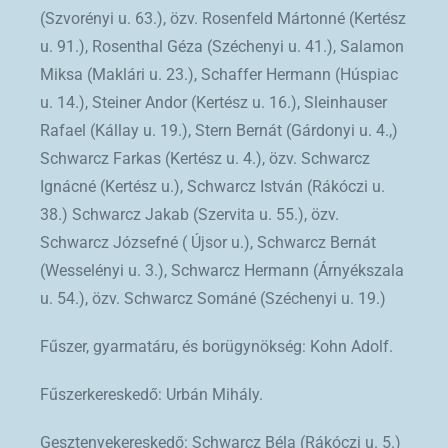
(Szvorényi u. 63.), özv. Rosenfeld Mártonné (Kertész
u. 91.), Rosenthal Géza (Széchenyi u. 41.), Salamon
Miksa (Maklári u. 23.), Schaffer Hermann (Húspiac
u. 14.), Steiner Andor (Kertész u. 16.), Sleinhauser
Rafael (Kállay u. 19.), Stern Bernát (Gárdonyi u. 4.,)
Schwarcz Farkas (Kertész u. 4.), özv. Schwarcz
Ignácné (Kertész u.), Schwarcz István (Rákóczi u.
38.) Schwarcz Jakab (Szervita u. 55.), özv.
Schwarcz Józsefné ( Újsor u.), Schwarcz Bernát
(Wesselényi u. 3.), Schwarcz Hermann (Árnyékszala
u. 54.), özv. Schwarcz Sománé (Széchenyi u. 19.)
Fűszer, gyarmatáru, és borügynökség: Kohn Adolf.
Fűszerkereskedő: Urbán Mihály.
Gesztenyekereskedő: Schwarcz Béla (Rákóczi u. 5.)