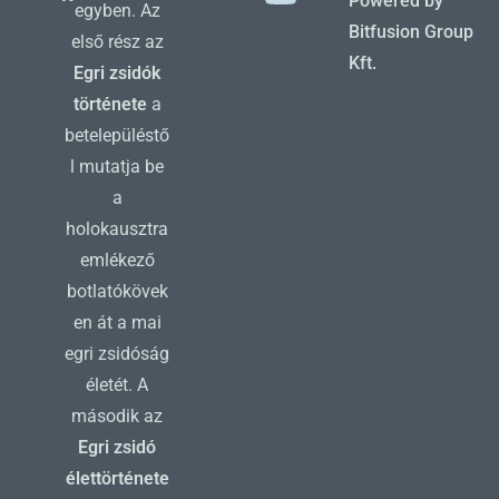
Powered by
egyben. Az
Bitfusion Group
első rész az
Kft.
Egri zsidók
története
a
betelepüléstő
l mutatja be
a
holokausztra
emlékező
botlatókövek
en át a mai
egri zsidóság
életét. A
második az
Egri zsidó
élettörténete