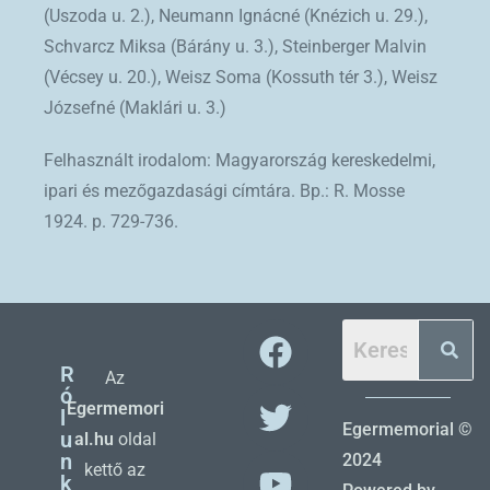
(Uszoda u. 2.), Neumann Ignácné (Knézich u. 29.),
Schvarcz Miksa (Bárány u. 3.), Steinberger Malvin
(Vécsey u. 20.), Weisz Soma (Kossuth tér 3.), Weisz
Józsefné (Maklári u. 3.)
Felhasznált irodalom: Magyarország kereskedelmi,
ipari és mezőgazdasági címtára. Bp.: R. Mosse
1924. p. 729-736.
R
Az
ó
Egermemori
l
Egermemorial ©
u
al.hu
oldal
n
2024
kettő az
k