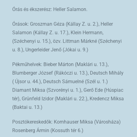
Órás és ékszerész: Heller Salamon.
Órások: Groszman Géza (Kállay Z. u. 2.), Heller
Salamon (Kállay Z. u. 17.), Klein Hermann,
(Széchenyi u. 15.), özv. Littman Márkné (Széchenyi
u. 8.), Ungerleider Jenő (Jókai u. 9.)
Pékműhelvek: Bieber Márton (Maklári u. 13.),
Blumberger József (Rákóczi u. 13.), Deutsch Mihály
( Újsor u. 44.), Deutsch Sámuelné (Szél u. 1.)
Diamant Miksa (Szvorényi u. 1.), Gerő Ede (Húspiac
tér), Grünfeld Izidor (Maklári u. 22.), Kredencz Miksa
(Baktai u. 13.)
Posztókereskedők: Kornhauser Miksa (Városháza)
Rosenberg Ármin (Kossuth tér 6.)