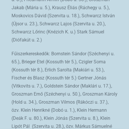
Jakab (Mária u. 5.), Krausz Éliás (Ráchegy u. 5.),
Moskovics Dávid (Szervita u. 18.), Schwarcz István
(Újsor u. 23.), Schwarcz Lajos (Szervita u. 20.),
Schwarcz Lőrinc (Knézich K. u.) Stark Sámuel
(Diófakút u. 2.)
Fűiszerkereskedők: Bornstein Sándor (Széchenyi u.
65.), Brieger Etel (Kossuth tér 5.), Czigler Soma
(Kossuth tér 8.), Erlich Sarolta (Makiári u. 53.),
Fischer és Blasz (Kossuth tér 5.) Gertner Jónás
(Vitkovits u. 7.), Goldstein Sándor (Maklári u. 17.),
Groszman Ernő (Széchenyi u. 50.), Groszman Károly
(Hold u. 34.), Groszman Vilmos (Rákóczi u. 37.),
özv. Klein Henrikné (Dobó u. 1.), Klein Hermann
(Deák F. u. 80.), Klein Jónás (Szervita u. 8.), Klein
Lipót Pál (Szervita u. 28.), özv. Márkus Sámuelné