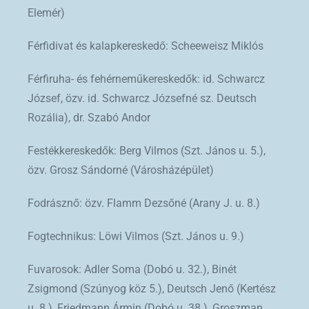
Elemér)
Férfidivat és kalapkereskedő: Scheeweisz Miklós
Férfiruha- és fehérneműkereskedők: id. Schwarcz
József, özv. id. Schwarcz Józsefné sz. Deutsch
Rozália), dr. Szabó Andor
Festékkereskedők: Berg Vilmos (Szt. János u. 5.),
özv. Grosz Sándorné (Városházépület)
Fodrásznő: özv. Flamm Dezsőné (Arany J. u. 8.)
Fogtechnikus: Löwi Vilmos (Szt. János u. 9.)
Fuvarosok: Adler Soma (Dobó u. 32.), Binét
Zsigmond (Szúnyog köz 5.), Deutsch Jenő (Kertész
u. 8.), Friedmann Ármin (Dobó u. 38.), Groszman