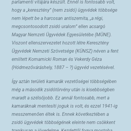
parlamenti vitájára készült. Ennél is fontosabb volt,
hogy a „keresztény” (nem zsidó) ügyvédek többsége
nem lépett be a harcosan antiszemita, „a régi,
megcsontosodott zsidó uralom” ellen acsargó
Magyar Nemzeti Ügyvédek Egyesületébe (MÜNE).
Viszont ellenszervezetet hozott létre Keresztény
Ügyvédek Nemzeti Szövetsége (KÜNSZ) néven a fent
említett Komarnicki Roman és Vekerdy Géza
(Hódmezőváráshely, 1887 – ?) ügyvéd vezetésével.
Így aztán területi kamarák vezetőségei többségében
még a második zsidótörvény után is kisebbségben
maradt a szélsőjobb. Ez annál fontosabb, mert a
kamaráknak mentesíti joguk is volt, és ezzel 1941-ig
messzemenően éltek is. Ennek következtében a
zsidó ügyvédek többségének eleinte nem csökkent
tragikusan a jövedelme. Kezdettől fogva mostoha