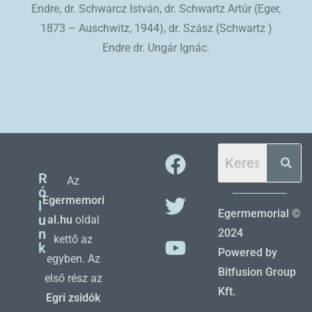
Endre, dr. Schwarcz István, dr. Schwartz Artúr (Eger,
1873 – Auschwitz, 1944), dr. Szász (Schwartz )
Endre dr. Ungár Ignác.
R
Az
ó
Egermemori
l
Egermemorial ©
u
al.hu
oldal
n
2024
kettő az
k
Powered by
egyben. Az
Bitfusion Group
első rész az
Kft.
Egri zsidók