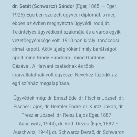
dr. Setét (Schwarcz) Sándor
(Eger, 1865. – Eger,
1925) Egerben szerzett ügyvédi diplomát, s még
ebben az évben megnyitotta ügyvédi irodáját.
Tekintélyes ügyvédként szakmája és a város egyik
vezetőegyénisége volt. 1913-ban királyi tanácsosi
címet kapott. Aktív újságíróként mély barátságot
ápolt mind Bródy Sándorral, mind Gárdonyi
Gézával. A Hatvani családnak és több
iparvállalatnak volt ügyésze. Nevéhez fűződik az
egri színház megalapítása.
Ügyvédek még: dr. Ernszt Ede, dr. Fischer József, dr.
Fischer Lajos, dr. Heimler Endre, dr. Kurcz Jakab, dr.
Preszler József, dr. Reisz Lajos Eger, 1887 –
Auschwitz, 1944), dr. Róth Dezső [Eger, 1882 –
Auschwitz, 1944], dr. Schwarcz Dezső, dr. Schwarcz