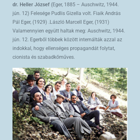
dr. Heller József
(Eger, 1885 – Auschwitz, 1944.
jún. 12) Felesége Pudlis Gizella volt. Fiaik András
Pál Eger, (1929) .László Marcell Eger, (1931)
Valamennyien együtt haltak meg: Auschwitz, 1944.
jún. 12. Egerből többek között internálták azzal az
indokkal, hogy ellenséges propagandát folytat,
cionista és szabadkőműves.