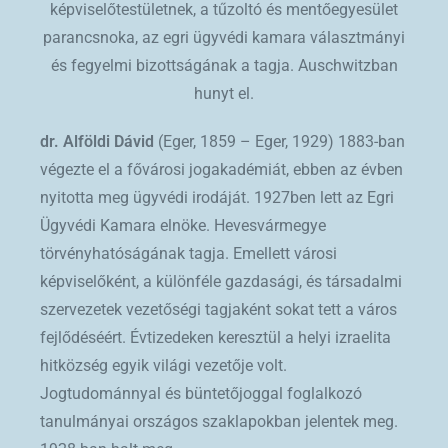
képviselőtestületnek, a tűzoltó és mentőegyesület
parancsnoka, az egri ügyvédi kamara választmányi
és fegyelmi bizottságának a tagja. Auschwitzban
hunyt el.
dr. Alföldi Dávid
(Eger, 1859 – Eger, 1929) 1883-ban
végezte el a fővárosi jogakadémiát, ebben az évben
nyitotta meg ügyvédi irodáját. 1927ben lett az Egri
Ügyvédi Kamara elnöke. Hevesvármegye
törvényhatóságának tagja. Emellett városi
képviselőként, a különféle gazdasági, és társadalmi
szervezetek vezetőségi tagjaként sokat tett a város
fejlődéséért. Évtizedeken keresztül a helyi izraelita
hitközség egyik világi vezetője volt.
Jogtudománnyal és büntetőjoggal foglalkozó
tanulmányai országos szaklapokban jelentek meg.