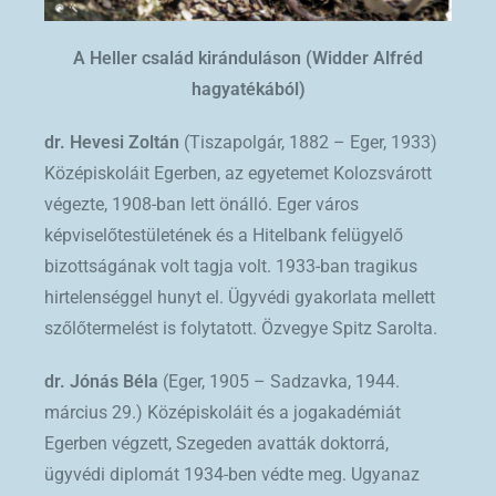
A Heller család kiránduláson (Widder Alfréd
hagyatékából)
dr. Hevesi Zoltán
(Tiszapolgár, 1882 – Eger, 1933)
Középiskoláit Egerben, az egyetemet Kolozsvárott
végezte, 1908-ban lett önálló. Eger város
képviselőtestületének és a Hitelbank felügyelő
bizottságának volt tagja volt. 1933-ban tragikus
hirtelenséggel hunyt el. Ügyvédi gyakorlata mellett
szőlőtermelést is folytatott. Özvegye Spitz Sarolta.
dr. Jónás Béla
(Eger, 1905 – Sadzavka, 1944.
március 29.) Középiskoláit és a jogakadémiát
Egerben végzett, Szegeden avatták doktorrá,
ügyvédi diplomát 1934-ben védte meg. Ugyanaz