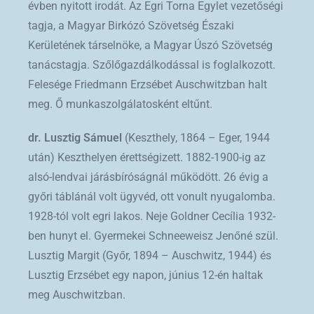
évben nyitott irodát. Az Egri Torna Egylet vezetőségi
tagja, a Magyar Birkózó Szövetség Északi
Kerületének társelnöke, a Magyar Úszó Szövetség
tanácstagja. Szőlőgazdálkodással is foglalkozott.
Felesége Friedmann Erzsébet Auschwitzban halt
meg. Ő munkaszolgálatosként eltűnt.
dr. Lusztig Sámuel
(Keszthely, 1864 – Eger, 1944
után) Keszthelyen érettségizett. 1882-1900-ig az
alsó-lendvai járásbíróságnál működött. 26 évig a
győri táblánál volt ügyvéd, ott vonult nyugalomba.
1928-tól volt egri lakos. Neje Goldner Cecília 1932-
ben hunyt el. Gyermekei Schneeweisz Jenőné szül.
Lusztig Margit (Győr, 1894 – Auschwitz, 1944) és
Lusztig Erzsébet egy napon, június 12-én haltak
meg Auschwitzban.