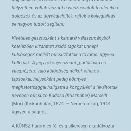
helyzetben voltak viszont a visszacsatolt területeken
dolgozók és az ügyvédjelöltek, rajtuk a kollegialitás
se nagyon tudott segíteni.
Kivételes gesztusként a kamarai választmányból
kötelezően kizáratott zsidó tagokat ünnepi
külsőségek mellett búcsúztatták a fővárosi ügyvéd
kollégáik. A jegyzőkönyv szerint „pártállásra és
világnézetre való különbség nélkül, viharos
tapsokkal, helyenként pedig könnyes
meghatottsággal hallgatta a közgyűlés” a leváltottak
nevében búcsúzó Kadosa (Kriszháber) Marcellt
(Mór) (Kiskunhalas, 1874 – Németország, 1944.
ügyvéd újságírót.
A KÜNSZ három és fél évig sikeresen akadályozta