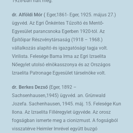
1928-ban halt meg.
dr. Alföldi Mór (
Eger,1861- Eger, 1925. május 27.)
ügyvéd. Az Egri Önkéntes Tűzoltó és Mentő-
Egyesület parancsnoka Egerben 1920-tól. Az
Építőipar Részvénytársaság (1918 – 1968.)
vállalkozás alapító és igazgatósági tagja volt.
Virilista. Felesége Barna Irma az Egri Izraelita
Nőegylet utolsó elnökasszonya és az Országos
Izraelita Patronage Egyesület társelnöke volt.
dr. Berkes Dezső
(Eger, 1892 –
Sachsenhausen,1945) ügyvéd. an. Grünwald
Jozefa. Sachenhausen, 1945. máj. 15. Felesége Kun
Ilona. Az Izraelita Filléregylet ügyvéde. Az orosz
fogságban ismerte meg a cionizmust. A fogságból
visszatérve Heimler Imrével együtt buzgó