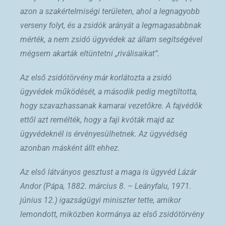
azon a szakértelmiségi területen, ahol a legnagyobb
verseny folyt, és a zsidók arányát a legmagasabbnak
mérték, a nem zsidó ügyvédek az állam segítségével
mégsem akarták eltüntetni „riválisaikat”.
Az első zsidótörvény már korlátozta a zsidó
ügyvédek működését, a második pedig megtiltotta,
hogy szavazhassanak kamarai vezetőkre. A fajvédők
ettől azt remélték, hogy a faji kvóták majd az
ügyvédeknél is érvényesülhetnek. Az ügyvédség
azonban másként állt ehhez.
Az első látványos gesztust a maga is ügyvéd Lázár
Andor (Pápa, 1882. március 8. – Leányfalu, 1971.
június 12.) igazságügyi miniszter tette, amikor
lemondott, miközben kormánya az első zsidótörvény