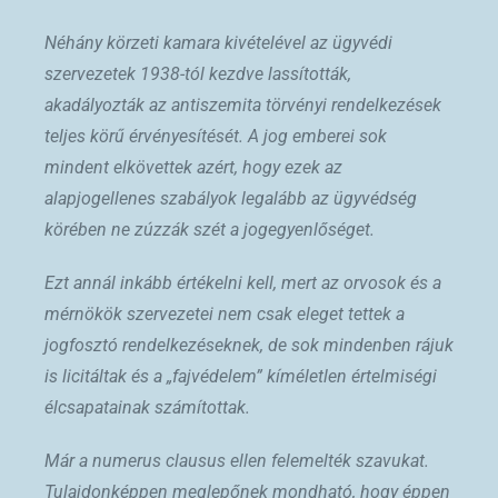
Néhány körzeti kamara kivételével az ügyvédi
szervezetek 1938-tól kezdve lassították,
akadályozták az antiszemita törvényi rendelkezések
teljes körű érvényesítését. A jog emberei sok
mindent elkövettek azért, hogy ezek az
alapjogellenes szabályok legalább az ügyvédség
körében ne zúzzák szét a jogegyenlőséget.
Ezt annál inkább értékelni kell, mert az orvosok és a
mérnökök szervezetei nem csak eleget tettek a
jogfosztó rendelkezéseknek, de sok mindenben rájuk
is licitáltak és a „fajvédelem” kíméletlen értelmiségi
élcsapatainak számítottak.
Már a numerus clausus ellen felemelték szavukat.
Tulajdonképpen meglepőnek mondható, hogy éppen