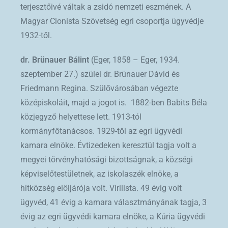
terjesztőivé váltak a zsidó nemzeti eszmének. A
Magyar Cionista Szövetség egri csoportja ügyvédje
1932-től.
dr. Brünauer Bálint
(Eger, 1858 – Eger, 1934.
szeptember 27.) szülei dr. Brünauer Dávid és
Friedmann Regina. Szülővárosában végezte
középiskoláit, majd a jogot is. 1882-ben Babits Béla
közjegyző helyettese lett. 1913-tól
kormányfőtanácsos. 1929-től az egri ügyvédi
kamara elnöke. Évtizedeken keresztül tagja volt a
megyei törvényhatósági bizottságnak, a községi
képviselőtestületnek, az iskolaszék elnöke, a
hitközség elöljárója volt. Virilista. 49 évig volt
ügyvéd, 41 évig a kamara választmányának tagja, 3
évig az egri ügyvédi kamara elnöke, a Kúria ügyvédi