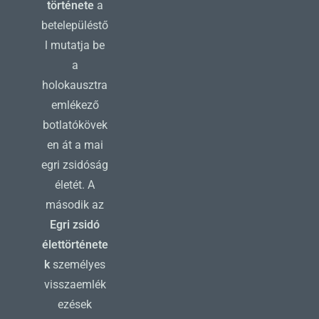
története
a
betelepüléstő
l mutatja be
a
holokausztra
emlékező
botlatókövek
en át a mai
egri zsidóság
életét. A
második az
Egri zsidó
élettörténete
k
személyes
visszaemlék
ezések