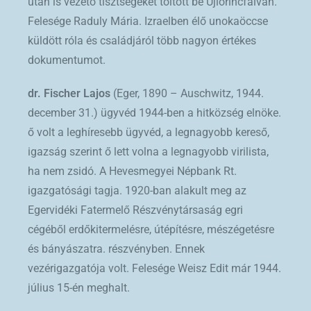
után is vezető tisztségeket töltött be Újlőrincfalván.
Felesége Raduly Mária. Izraelben élő unokaöccse
küldött róla és családjáról több nagyon értékes
dokumentumot.
dr. Fischer Lajos
(Eger, 1890 – Auschwitz, 1944.
december 31.) ügyvéd 1944-ben a hitközség elnöke.
ő volt a leghíresebb ügyvéd, a legnagyobb kereső,
igazság szerint ő lett volna a legnagyobb virilista,
ha nem zsidó. A Hevesmegyei Népbank Rt.
igazgatósági tagja. 1920-ban alakult meg az
Egervidéki Fatermelő Részvénytársaság egri
cégéből erdőkitermelésre, útépítésre, mészégetésre
és bányászatra. részvényben. Ennek
vezérigazgatója volt. Felesége Weisz Edit már 1944.
július 15-én meghalt.