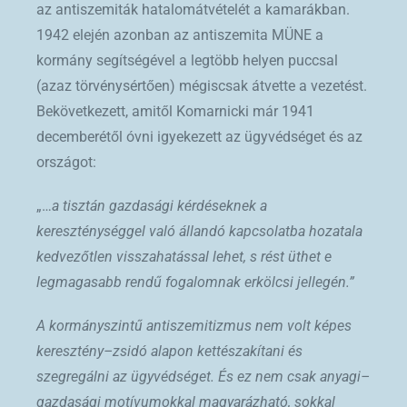
az antiszemiták hatalomátvételét a kamarákban.
1942 elején azonban az antiszemita MÜNE a
kormány segítségével a legtöbb helyen puccsal
(azaz törvénysértően) mégiscsak átvette a vezetést.
Bekövetkezett, amitől Komarnicki már 1941
decemberétől óvni igyekezett az ügyvédséget és az
országot:
„…
a tisztán gazdasági kérdéseknek a
kereszténységgel való állandó kapcsolatba hozatala
kedvezőtlen visszahatással lehet, s rést üthet e
legmagasabb rendű fogalomnak erkölcsi jellegén.”
A kormányszintű antiszemitizmus nem volt képes
keresztény–zsidó alapon kettészakítani és
szegregálni az ügyvédséget. És ez nem csak anyagi–
gazdasági motívumokkal magyarázható, sokkal