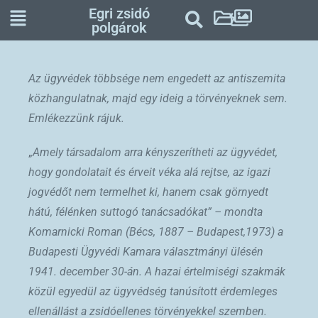
Egri zsidó
polgárok
Az ügyvédek többsége nem engedett az antiszemita
közhangulatnak, majd egy ideig a törvényeknek sem.
Emlékezzünk rájuk.
„
Amely társadalom arra kényszerítheti az ügyvédet,
hogy gondolatait és érveit véka alá rejtse, az igazi
jogvédőt nem termelhet ki, hanem csak görnyedt
hátú, félénken suttogó tanácsadókat” – mondta
Komarnicki Roman (Bécs, 1887 – Budapest,1973) a
Budapesti Ügyvédi Kamara választmányi ülésén
1941. december 30-án. A hazai értelmiségi szakmák
közül egyedül az ügyvédség tanúsított érdemleges
ellenállást a zsidóellenes törvényekkel szemben.