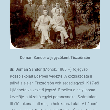
Domán Sándor aljegyzőként Tiszaörsön
dr. Domán Sándor
(Monok, 1885 –) főjegyző,
Középiskoláit Egerben végezte. A közigazgatási
pályája elején Tiszaörsön volt segédjegyző 1917-től
Újlőrincfalva vezető jegyző. Emellett a helyi posta
kezelője, a tűzoltó egylet parancsnoka. Számtalan
itt élő rokona halt meg a holokauszt alatt A háború